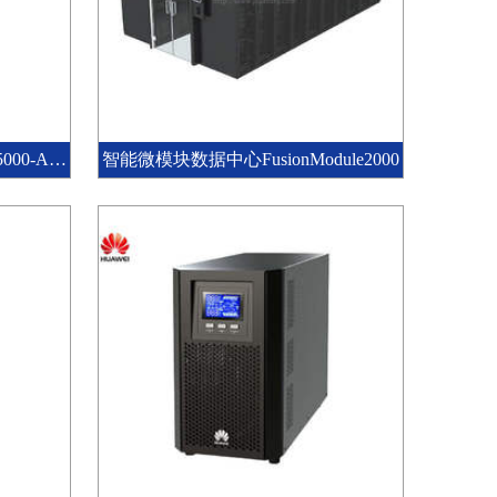
行级风冷智能温控产品NetCol5000-A025H
智能微模块数据中心FusionModule2000