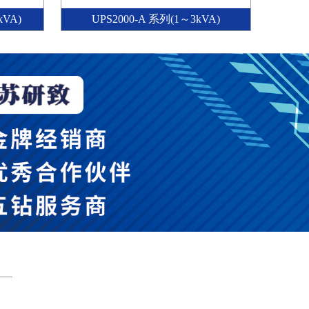
kVA)
UPS2000-A 系列(1～3kVA)