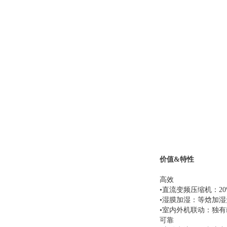
价值&特性
高效
•直流变频压缩机：2
•湿膜加湿：等焓加湿
•室内外机联动：独有i
可靠