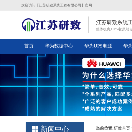
欢迎访问【江苏研致系统工程有限公司】官网
江苏研致系统工
整体机房,UPS电源,站
首页
华为数据中心
华为UPS电源
华
联系我们
新闻中心
当前位置:
研致首页