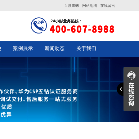
百度蜘蛛
网站地图
在线留言
池
案例展示
新闻动态
关于我们
企业文化