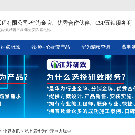
程有限公司-华为金牌、优秀合作伙伴、CSP五钻服务商
点能源,精密空调,华为安防,蓄电池
为站点能源
数据中心配套产品
华为精密空调
蓄电
>
业界资讯
>
第七届华为全球电力峰会