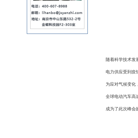
随着科学技术发
电力供应受到疫
为应对气候变化
全球电动汽车高
成为了此次峰会