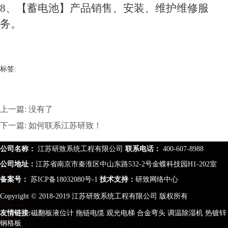
8
、【蓄电池】产品销售、安装、维护维修服
务。
标签:
上一篇: 没有了
下一篇: 如何联系江苏研致！
公司名称：
江苏研致系统工程有限公司
联系电话：
400-607-8988
公司地址：
江苏省南京市秦淮区中山东路532-2号金蝶科技园H1-202室
备案号：
苏ICP备18032080号-1
技术支持：
研致网络中心
Copyright © 2018-2019 江苏研致系统工程有限公司 版权所有
友情链接:
磁翻板液位计
拖链电缆
观光电梯
合金弯头
调温除湿机
热镀锌
钢格板